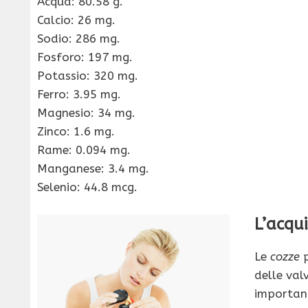
Acqua: 80.58 g.
Calcio: 26 mg.
Sodio: 286 mg.
Fosforo: 197 mg.
Potassio: 320 mg.
Ferro: 3.95 mg.
Magnesio: 34 mg.
Zinco: 1.6 mg.
Rame: 0.094 mg.
Manganese: 3.4 mg.
Selenio: 44.8 mcg.
L’acqu
Le
cozze
p
delle valv
important