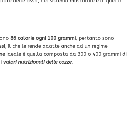
salute delle ossa, del sistema muscolare e di quello
gono
86 calorie ogni 100 grammi
, pertanto sono
ssi
, il che le rende adatte anche ad un regime
ne
ideale è quella composta da 300 o 400 grammi di
 i
valori nutrizionali delle cozze
.