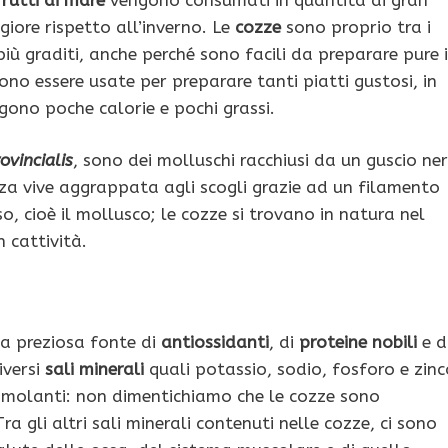
iore rispetto all’inverno. Le
cozze
sono proprio tra i
iù graditi, anche perché sono facili da preparare pure 
ono essere usate per preparare tanti piatti gustosi, in
gono poche calorie e pochi grassi.
ovincialis
, sono dei molluschi racchiusi da un guscio ne
za vive aggrappata agli scogli grazie ad un filamento
o, cioè il mollusco; le cozze si trovano in natura nel
 cattività.
a preziosa fonte di
antiossidanti
, di
proteine
nobili
e d
iversi
sali
minerali
quali potassio, sodio, fosforo e zinc
stimolanti: non dimentichiamo che le cozze sono
ra gli altri sali minerali contenuti nelle cozze, ci sono