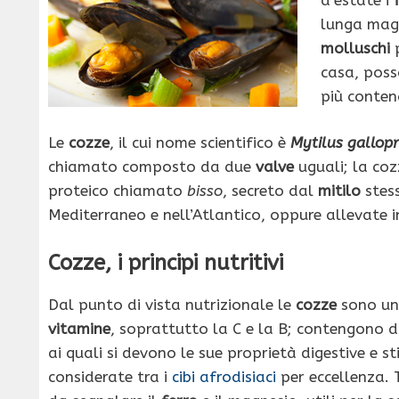
lunga magg
molluschi
p
casa, poss
più conten
Le
cozze
, il cui nome scientifico è
Mytilus gallopr
chiamato composto da due
valve
uguali; la coz
proteico chiamato
bisso
, secreto dal
mitilo
stess
Mediterraneo e nell’Atlantico, oppure allevate in
Cozze, i principi nutritivi
Dal punto di vista nutrizionale le
cozze
sono un
vitamine
, soprattutto la C e la B; contengono d
ai quali si devono le sue proprietà digestive e 
considerate tra i
cibi afrodisiaci
per eccellenza. T