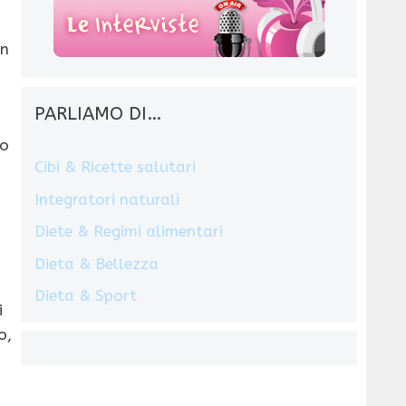
in
PARLIAMO DI…
ro
Cibi & Ricette salutari
Integratori naturali
Diete & Regimi alimentari
Dieta & Bellezza
Dieta & Sport
i
o,