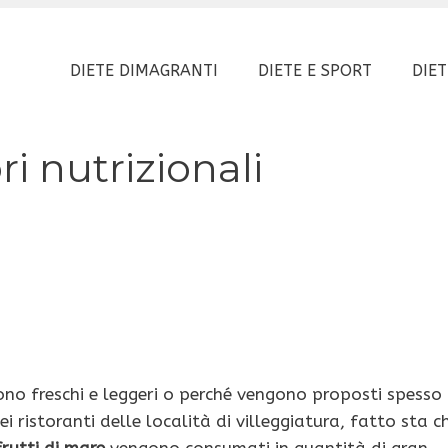
DIETE DIMAGRANTI
DIETE E SPORT
DIET
ri nutrizionali
ono freschi e leggeri o perché vengono proposti spesso
i ristoranti delle località di villeggiatura, fatto sta c
frutti di mare
vengono consumati in quantità di gran