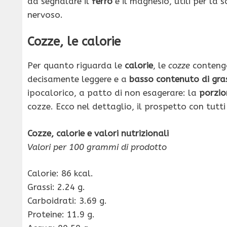
da segnalare il
ferro
e il magnesio, utili per la 
nervoso.
Cozze, le calorie
Per quanto riguarda le
calorie
, le
cozze
conten
decisamente leggere e a
basso contenuto di gra
ipocalorico, a patto di non esagerare: la
porzio
cozze. Ecco nel dettaglio, il prospetto con tutti
Cozze, calorie e valori nutrizionali
Valori per 100 grammi di prodotto
Calorie: 86 kcal.
Grassi: 2.24 g.
Carboidrati: 3.69 g.
Proteine: 11.9 g.