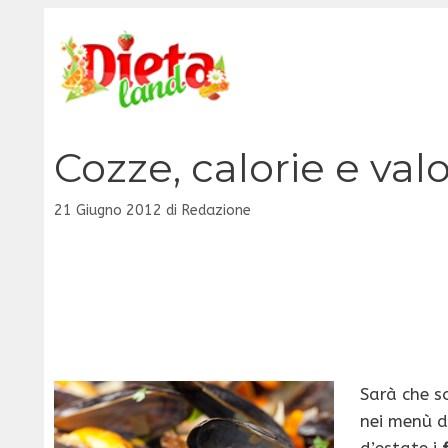
Vai
al
contenuto
Cozze, calorie e valo
21 Giugno 2012
di
Redazione
Sarà che s
nei menù de
d’estate i