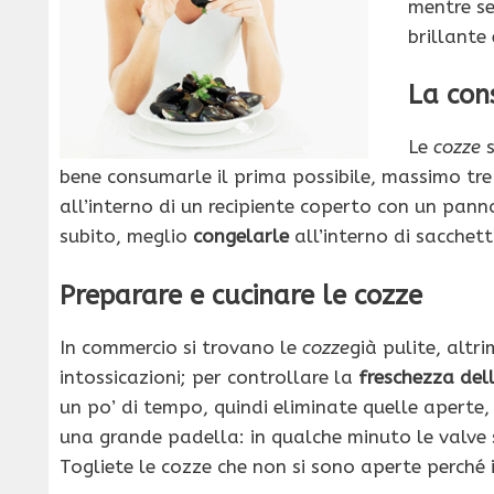
mentre se
brillante 
La con
Le
cozze
s
bene consumarle il prima possibile, massimo tre
all’interno di un recipiente coperto con un pann
subito, meglio
congelarle
all’interno di sacchetti
Preparare e cucinare le cozze
In commercio si trovano le
cozze
già pulite, alt
intossicazioni; per controllare la
freschezza del
un po’ di tempo, quindi eliminate quelle aperte,
una grande padella: in qualche minuto le valve s
Togliete le cozze che non si sono aperte perché 