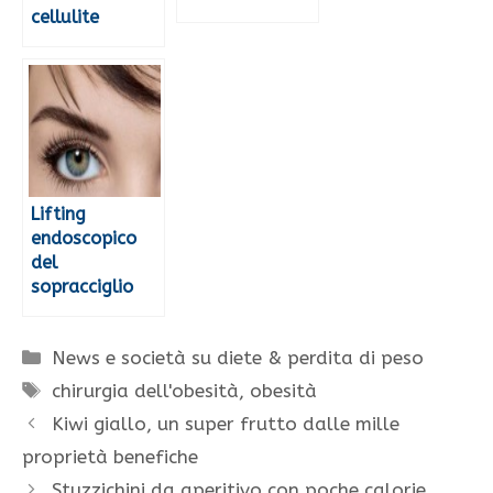
cellulite
Lifting
endoscopico
del
sopracciglio
Categorie
News e società su diete & perdita di peso
Tag
chirurgia dell'obesità
,
obesità
Kiwi giallo, un super frutto dalle mille
proprietà benefiche
Stuzzichini da aperitivo con poche calorie