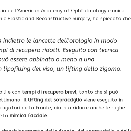
socio dell’American Academy of Ophtalmology e unico
mic Plastic and Reconstructive Surgery, ha spiegato che
 indietro le lancette dell’orologio in modo
mpi di recupero ridotti. Eseguito con tecnica
io può essere abbinato o meno a una
 lipofilling del viso, un lifting dello zigomo.
bili e con
tempi di recupero brevi
, tanto che si può
ettimana. Il
lifting del sopracciglio
viene eseguito in
rugatori della fronte, aiuta a ridurre anche le rughe
e la
mimica facciale
.
riposizionamento della fronte, del sopracciglio e dell