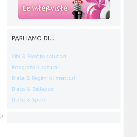
PARLIAMO DI…
Cibi & Ricette salutari
Integratori naturali
Diete & Regimi alimentari
Dieta & Bellezza
Dieta & Sport
ti