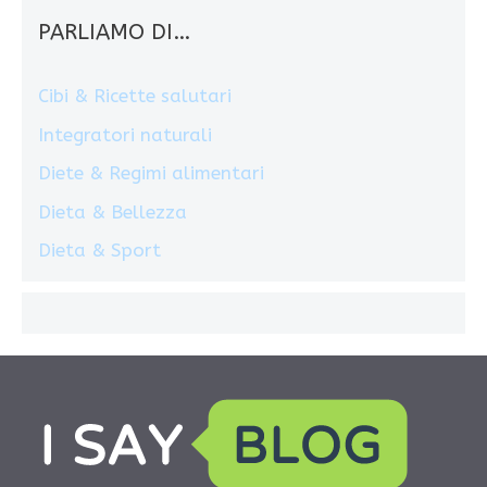
PARLIAMO DI…
Cibi & Ricette salutari
Integratori naturali
Diete & Regimi alimentari
Dieta & Bellezza
Dieta & Sport