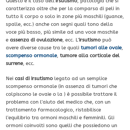
Questo è il caso dell’
irsutismo
, patologia che si
caratterizza oltre che per la comparsa di peli in
tutto il corpo o solo in zone più maschili (guance,
spalle, ecc.) anche con segni quali tono della
voce più basso, più simile ad una voce maschile
e
assenza di ovulazione
, ecc. L’
irsutismo
può
avere diverse cause tra le quali
tumori alle ovaie
,
scompenso ormonale
,
tumore alla corticale del
surrene
, ecc.
Nei
casi di irsutismo
legato ad un semplice
scompenso ormonale (in assenza di tumori che
colpiscono le ovaie o la ) è possibile trattare il
problema con l’aiuto del medico che, con un
trattamento farmacologico, ristabilisce
l’equilibrio tra ormoni maschili e femminili. Gli
ormoni coinvolti sono quelli che possiedono un