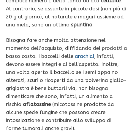
complice numero 1 della tanto odiata
cellulite
.
Al contrario, se assunte in piccole dosi (non più di
20 g al giorno), al naturale e magari assieme ad
una mela, sono un ottimo
spuntino
.
Bisogna fare anche molta attenzione nel
momento dell’acquisto, diffidando dei prodotti a
basso costo. I baccelli delle
arachidi
, infatti,
devono essere integri e di bell’aspetto. Inoltre,
una volta aperto il baccello se i semi appaino
alterati, scuri o ricoperti da una polverina giallo-
grigiastra è bene buttarli via, non bisogna
dimenticare che sono, infatti, un alimento a
rischio
aflatossine
(micotossine prodotte da
alcune specie fungine che possono creare
intossicazione e contribuire allo sviluppo di
forme tumorali anche gravi).