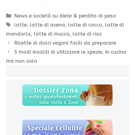
Categorie
News e società su diete & perdita di peso
Tag
latte
,
latte di avena
,
latte di cocco
,
latte di
mandorla
,
latte di mucca
,
latte di riso
Ricette di dolci vegani facili da preparare
5 modi insoliti di utilizzare le spezie, in cucina
ma non solo