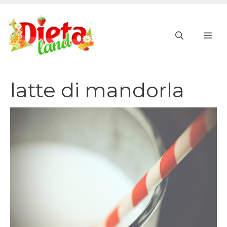
Vai
al
ME
contenuto
latte di mandorla