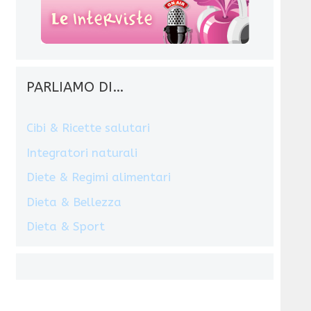
PARLIAMO DI…
Cibi & Ricette salutari
Integratori naturali
Diete & Regimi alimentari
Dieta & Bellezza
Dieta & Sport