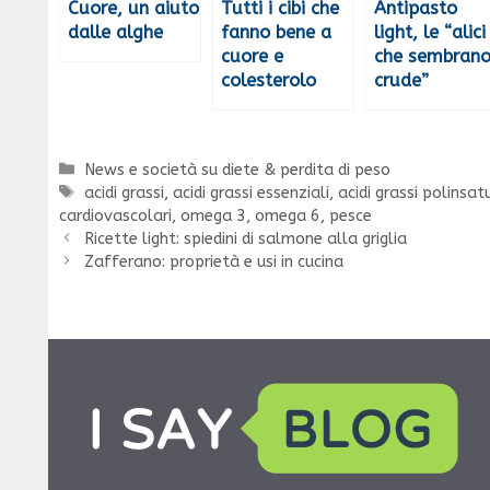
Cuore, un aiuto
Tutti i cibi che
Antipasto
dalle alghe
fanno bene a
light, le “alici
cuore e
che sembran
colesterolo
crude”
Categorie
News e società su diete & perdita di peso
Tag
acidi grassi
,
acidi grassi essenziali
,
acidi grassi polinsatu
cardiovascolari
,
omega 3
,
omega 6
,
pesce
Ricette light: spiedini di salmone alla griglia
Zafferano: proprietà e usi in cucina