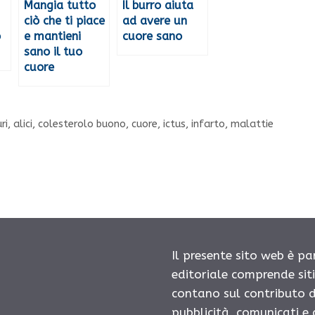
Mangia tutto
Il burro aiuta
ciò che ti piace
ad avere un
o
e mantieni
cuore sano
sano il tuo
cuore
ri
,
alici
,
colesterolo buono
,
cuore
,
ictus
,
infarto
,
malattie
Il presente sito web è pa
editoriale comprende sit
contano sul contributo d
pubblicità, comunicati e