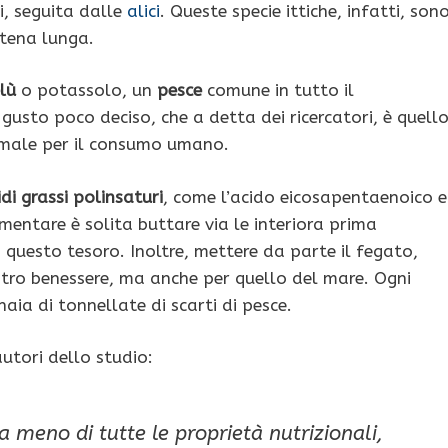
i, seguita dalle
alici
. Queste specie ittiche, infatti, son
tena lunga.
lù
o potassolo, un
pesce
comune in tutto il
usto poco deciso, che a detta dei ricercatori, è quell
imale per il consumo umano.
idi grassi polinsaturi
, come l’acido eicosapentaenoico e
mentare è solita buttare via le interiora prima
questo tesoro. Inoltre, mettere da parte il fegato,
stro benessere, ma anche per quello del mare. Ogni
aia di tonnellate di scarti di pesce.
utori dello studio:
a meno di tutte le proprietà nutrizionali,