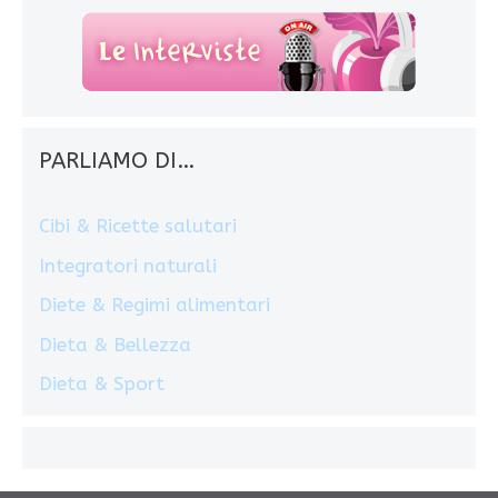
PARLIAMO DI…
Cibi & Ricette salutari
Integratori naturali
Diete & Regimi alimentari
Dieta & Bellezza
Dieta & Sport