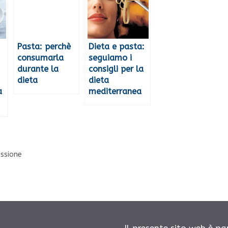
Pasta: perchè
Dieta e pasta:
consumarla
seguiamo i
durante la
consigli per la
dieta
dieta
a
mediterranea
essione
Il presente sito web è pa