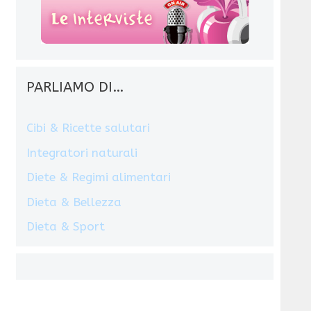
PARLIAMO DI…
Cibi & Ricette salutari
Integratori naturali
Diete & Regimi alimentari
Dieta & Bellezza
Dieta & Sport