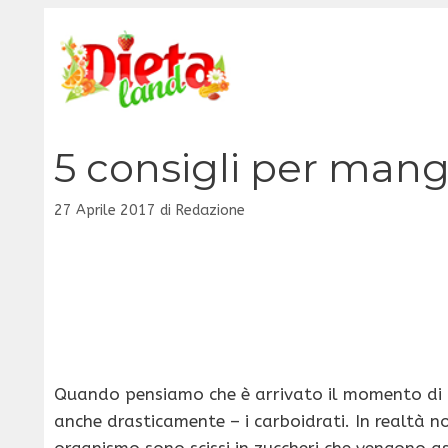
Vai
al
contenuto
5 consigli per mangi
27 Aprile 2017
di
Redazione
Quando pensiamo che è arrivato il momento di p
anche drasticamente – i carboidrati. In realtà no
organismo sono scissi in zuccheri che vengono a