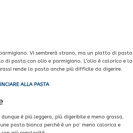
i parmigiano. Vi sembrerà strano, ma un piatto di pasta
o di pasta con olio e parmigiano. L’olio è calorico e lo
assi rende la pasta anche più difficile da digerire.
UNCIARE ALLA PASTA
e
unque è più leggera, più digeribile e meno grassa.
mune pasta bianca perchè è un po’ meno calorica e
 con più regolarità.