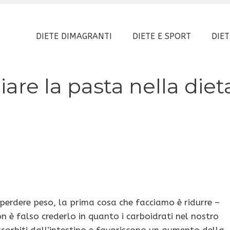
DIETE DIMAGRANTI
DIETE E SPORT
DIET
are la pasta nella diet
erdere peso, la prima cosa che facciamo è ridurre –
n è falso crederlo in quanto i carboidrati nel nostro
ssorbiti dall’intestino e favoriscono un aumento della