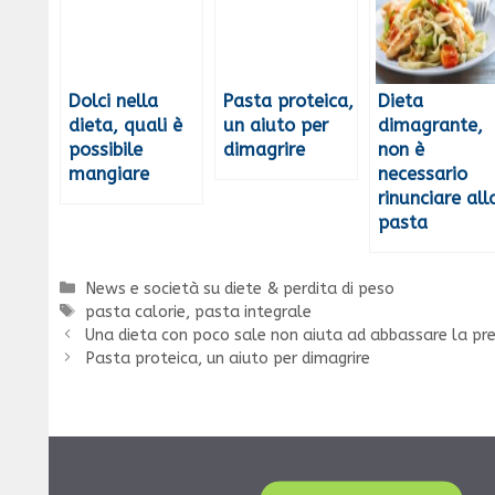
Dolci nella
Pasta proteica,
Dieta
dieta, quali è
un aiuto per
dimagrante,
possibile
dimagrire
non è
mangiare
necessario
rinunciare all
pasta
Categorie
News e società su diete & perdita di peso
Tag
pasta calorie
,
pasta integrale
Una dieta con poco sale non aiuta ad abbassare la pr
Pasta proteica, un aiuto per dimagrire