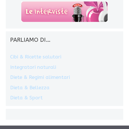
PARLIAMO DI…
Cibi & Ricette salutari
Integratori naturali
Diete & Regimi alimentari
Dieta & Bellezza
Dieta & Sport