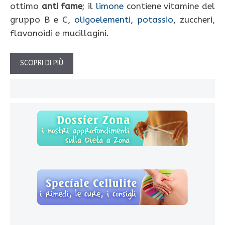
ottimo
anti fame
; il
limone
contiene vitamine del
gruppo B e C,
oligoelementi
,
potassio
, zuccheri,
flavonoidi e mucillagini.
SCOPRI DI PIÙ