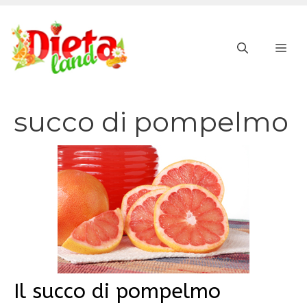
Vai
al
ME
contenuto
succo di pompelmo
Il succo di pompelmo