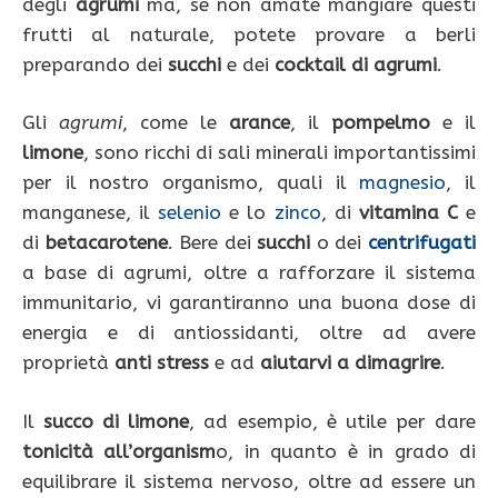
degli
agrumi
ma, se non amate mangiare questi
frutti al naturale, potete provare a berli
preparando dei
succhi
e dei
cocktail di agrumi
.
Gli
agrumi
, come le
arance
, il
pompelmo
e il
limone
, sono ricchi di sali minerali importantissimi
per il nostro organismo, quali il
magnesio
, il
manganese, il
selenio
e lo
zinco
, di
vitamina C
e
di
betacarotene
. Bere dei
succhi
o dei
centrifugati
a base di agrumi, oltre a rafforzare il sistema
immunitario, vi garantiranno una buona dose di
energia e di antiossidanti, oltre ad avere
proprietà
anti stress
e ad
aiutarvi a dimagrire
.
Il
succo di limone
, ad esempio, è utile per dare
tonicità all’organism
o, in quanto è in grado di
equilibrare il sistema nervoso, oltre ad essere un