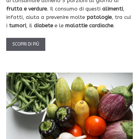
di consumare almeno 5 porzioni al giorno di
frutta e verdure
. Il consumo di questi
alimenti
,
infatti, aiuta a prevenire molte
patologie
, tra cui
i
tumori
, il
diabete
e le
malattie cardiache
.
SCOPRI DI PIÙ