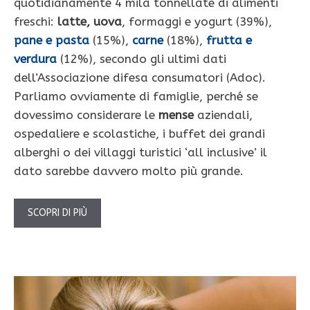
quotidianamente 4 mila tonnellate di alimenti
freschi:
latte, uova
, formaggi e yogurt (39%),
pane e pasta
(15%),
carne
(18%),
frutta e
verdura
(12%), secondo gli ultimi dati
dell’Associazione difesa consumatori (Adoc).
Parliamo ovviamente di famiglie, perché se
dovessimo considerare le
mense
aziendali,
ospedaliere e scolastiche, i buffet dei grandi
alberghi o dei villaggi turistici ‘all inclusive’ il
dato sarebbe davvero molto più grande.
SCOPRI DI PIÙ