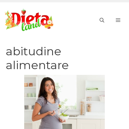
Vai
al
ME
contenuto
abitudine
alimentare