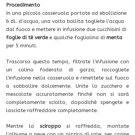
Procedimento
In una piccola casseruola portate ad ebollizione
6 dl. d’acqua, una volta bollita togliete l’acqua
dal fuoco e mettere in infusione due cucchiaini di
foglie di tè verde
e qualche fogliolina di
menta
per 5 minuti.
Trascorso questo tempo, filtrate l’infusione con
un colino foderato di garza; raccogliete
l’infusione nella casseruola e rimettete sul fuoco
a sobbollire dolcemente. Unite lo zucchero e
mescolate accuratamente finché non si sarà
completamente sciolto, dopodiché spengete e
lasciate raffreddare completamente.
Mentre lo
sciroppo
si raffredda, montate
l’albume a neve con un pizzico di sale; per capire