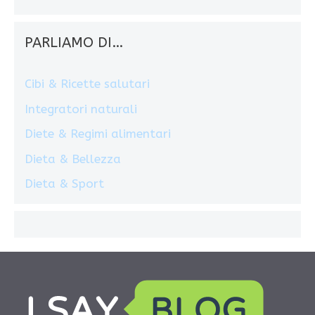
PARLIAMO DI…
Cibi & Ricette salutari
Integratori naturali
Diete & Regimi alimentari
Dieta & Bellezza
Dieta & Sport