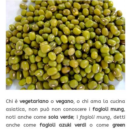
Chi è
vegetariano
o
vegano
, o chi ama la cucina
asiatica, non può non conoscere i
fagioli mung
,
noti anche come
soia verde
; i
fagioli mung
, detti
anche come
fagioli azuki verdi
o come
green