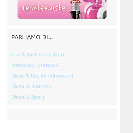
PARLIAMO DI…
Cibi & Ricette salutari
Integratori naturali
Diete & Regimi alimentari
Dieta & Bellezza
Dieta & Sport