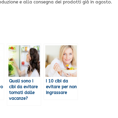
duzione e alla consegna dei prodotti già in agosto.
Quali sono i
I 10 cibi da
yo
cibi da evitare
evitare per non
tornati dalle
ingrassare
vacanze?