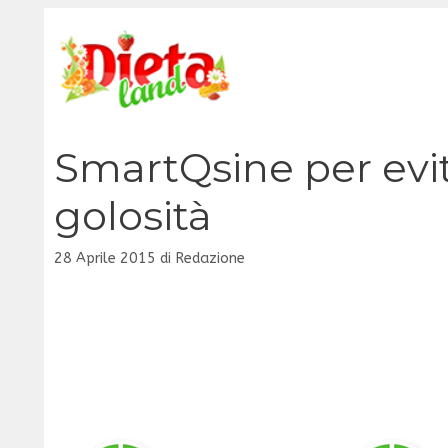
Vai
al
contenuto
SmartQsine per evit
golosità
28 Aprile 2015
di
Redazione