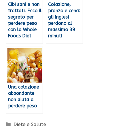
Cibi sani e non
Colazione,
trattati. Ecco il
pranzo e cena:
segreto per
gli inglesi
perdere peso
perdono al
con la Whole
massimo 39
Foods Diet
minuti
Una colazione
abbondante
non aiuta a
perdere peso
Categorie
Diete e Salute