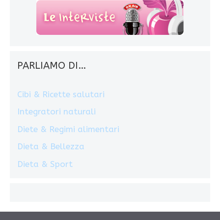
PARLIAMO DI…
Cibi & Ricette salutari
Integratori naturali
Diete & Regimi alimentari
Dieta & Bellezza
Dieta & Sport