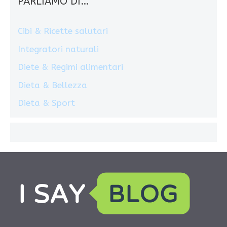
PARLIAMO DI…
Cibi & Ricette salutari
Integratori naturali
Diete & Regimi alimentari
Dieta & Bellezza
Dieta & Sport