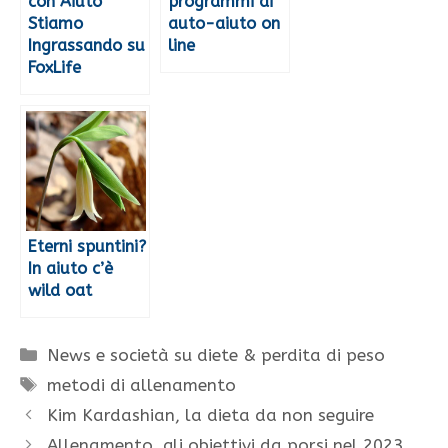
con Aiuto
programmi di
Stiamo
auto-aiuto on
Ingrassando su
line
FoxLife
Eterni spuntini?
In aiuto c’è
wild oat
Categorie
News e società su diete & perdita di peso
Tag
metodi di allenamento
Kim Kardashian, la dieta da non seguire
Allenamento, gli obiettivi da porsi nel 2023