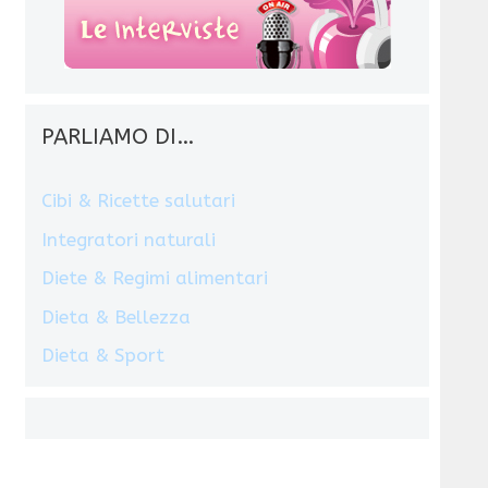
PARLIAMO DI…
Cibi & Ricette salutari
Integratori naturali
Diete & Regimi alimentari
Dieta & Bellezza
Dieta & Sport