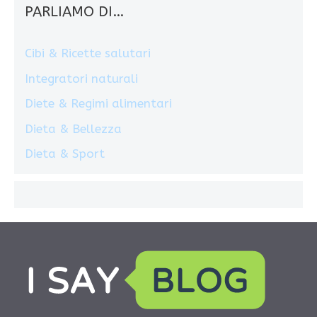
PARLIAMO DI…
Cibi & Ricette salutari
Integratori naturali
Diete & Regimi alimentari
Dieta & Bellezza
Dieta & Sport