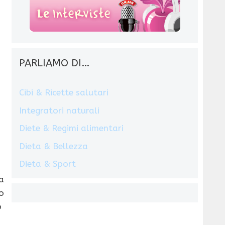
PARLIAMO DI…
Cibi & Ricette salutari
Integratori naturali
Diete & Regimi alimentari
Dieta & Bellezza
Dieta & Sport
ma
o
o