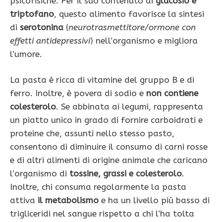
psicofisiche. Per il suo contenuto di
glucosio e
triptofano
, questo alimento favorisce la sintesi
di
serotonina
(
neurotrasmettitore/ormone con
effet­ti antidepressivi
) nell’organismo e migliora
l’umore.
La pasta è ricca di vitamine del gruppo B e di
ferro. Inoltre, è povera di sodio e
non contiene
colesterolo
. Se abbinata ai legumi, rappresenta
un piatto unico in grado di fornire carboidrati e
proteine che, assunti nello stesso pasto,
consentono di diminuire il consumo di carni rosse
e di altri alimenti di origine animale che caricano
l’organismo di
tossine, grassi e colesterolo
.
Inoltre, chi consuma regolarmente la pasta
attiva
il metabolismo
e ha un livello più basso di
trigliceridi nel sangue rispetto a chi l’ha tolta