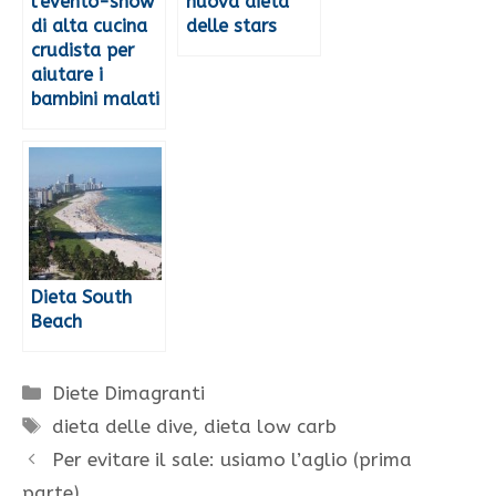
l’evento-show
nuova dieta
di alta cucina
delle stars
crudista per
aiutare i
bambini malati
Dieta South
Beach
Categorie
Diete Dimagranti
Tag
dieta delle dive
,
dieta low carb
Per evitare il sale: usiamo l’aglio (prima
parte)