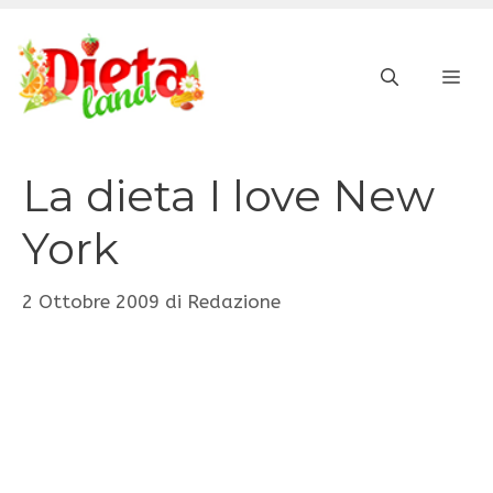
Vai
al
ME
contenuto
La dieta I love New
York
2 Ottobre 2009
di
Redazione