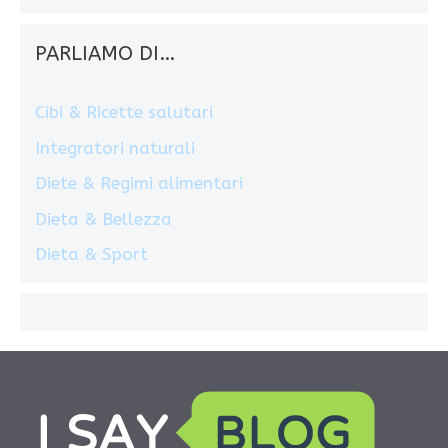
PARLIAMO DI…
Cibi & Ricette salutari
Integratori naturali
Diete & Regimi alimentari
Dieta & Bellezza
Dieta & Sport