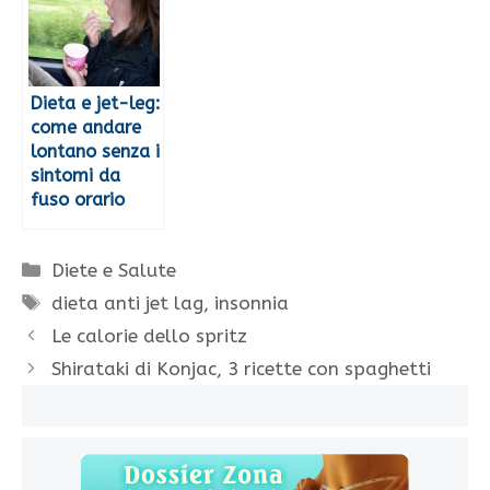
Dieta e jet-leg:
come andare
lontano senza i
sintomi da
fuso orario
Categorie
Diete e Salute
Tag
dieta anti jet lag
,
insonnia
Le calorie dello spritz
Shirataki di Konjac, 3 ricette con spaghetti