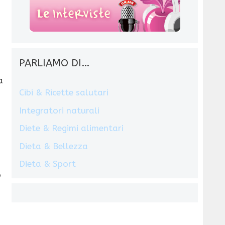
PARLIAMO DI…
a
Cibi & Ricette salutari
Integratori naturali
Diete & Regimi alimentari
Dieta & Bellezza
Dieta & Sport
o