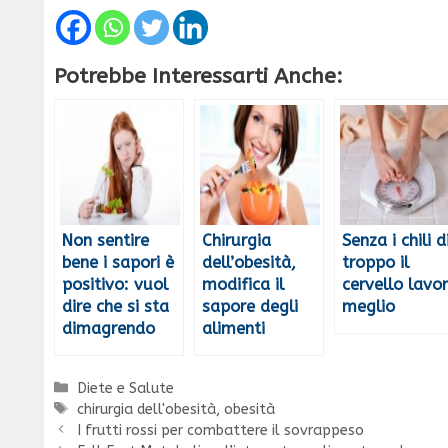
Potrebbe Interessarti Anche:
Non sentire
Chirurgia
Senza i chili d
bene i sapori è
dell’obesità,
troppo il
positivo: vuol
modifica il
cervello lavo
dire che si sta
sapore degli
meglio
dimagrendo
alimenti
Categorie
Diete e Salute
Tag
chirurgia dell'obesità
,
obesità
I frutti rossi per combattere il sovrappeso