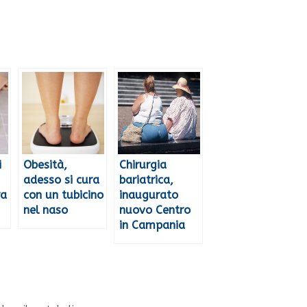
i
Obesità,
Chirurgia
adesso si cura
bariatrica,
ra
con un tubicino
inaugurato
nel naso
nuovo Centro
in Campania