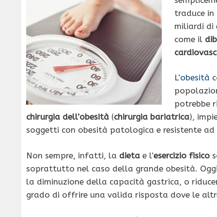
traduce in
miliardi d
come il
dib
cardiovasc
L’
obesità
co
popolazion
potrebbe ri
chirurgia dell’obesità
(
chirurgia bariatrica
), impi
soggetti con obesità patologica e resistente ad 
Non sempre, infatti, la
dieta
e l’
esercizio fisico
s
soprattutto nel caso della grande obesità. Oggi,
la diminuzione della capacità gastrica, o riducen
grado di offrire una valida risposta dove le al