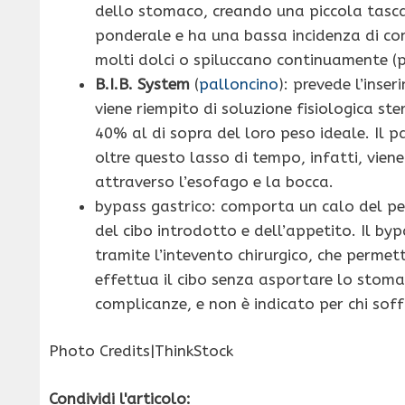
dello stomaco, creando una piccola tasca 
ponderale e ha una bassa incidenza di co
molti dolci o spiluccano continuamente (
B.I.B. System
(
palloncino
): prevede l’inse
viene riempito di soluzione fisiologica ste
40% al di sopra del loro peso ideale. Il p
oltre questo lasso di tempo, infatti, vien
attraverso l’esofago e la bocca.
bypass gastrico: comporta un calo del pe
del cibo introdotto e dell’appetito. Il by
tramite l’intevento chirurgico, che perme
effettua il cibo senza asportare lo stoma
complicanze, e non è indicato per chi sof
Photo Credits|ThinkStock
Condividi l'articolo: