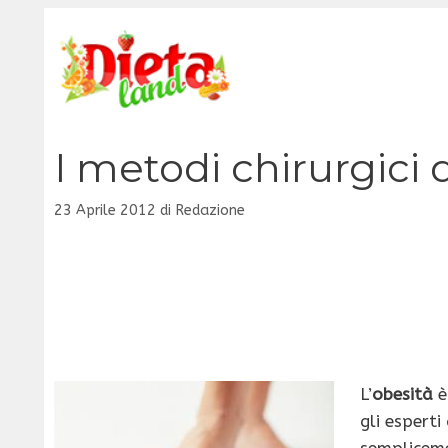
Vai
al
contenuto
I metodi chirurgici d
23 Aprile 2012
di
Redazione
L’
obesità
è
gli esperti
sempliceme