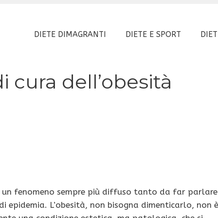
DIETE DIMAGRANTI
DIETE E SPORT
DIET
i cura dell’obesità
 un fenomeno sempre più diffuso tanto da far parlare
 di epidemia. L’obesità, non bisogna dimenticarlo, non 
nte una condizione estetica, ma patologica, che si