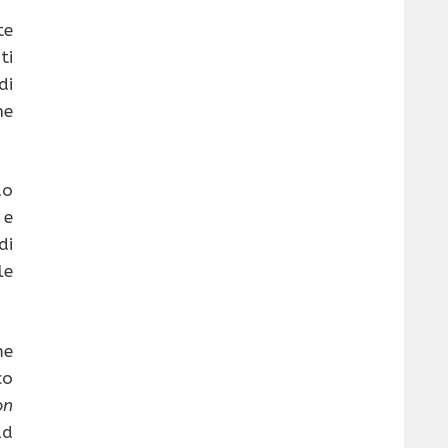
te
ti
di
he
do
 e
di
le
me
co
on
ad