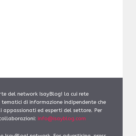
rte del network IsayBlog! la cui rete
i tematici di informazione indipendente che
i appassionati ed esperti del settore. Per
 collaborazioni:
info@isayblog.com
he IsayBlog! network. For advertising, press