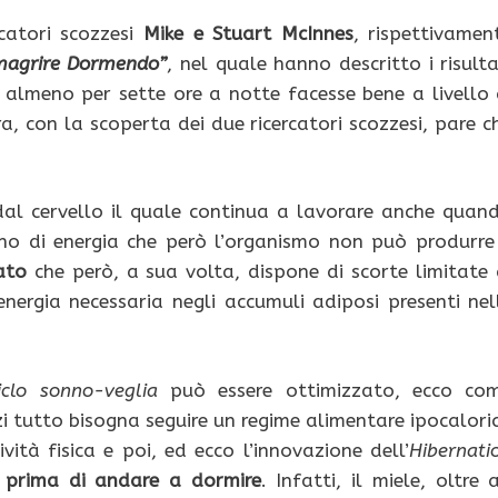
catori scozzesi
Mike e Stuart McInnes
, rispettivamen
magrire Dormendo”
, nel quale hanno descritto i risulta
almeno per sette ore a notte facesse bene a livello 
a, con la scoperta dei due ricercatori scozzesi, pare c
al cervello il quale continua a lavorare anche quan
o di energia che però l’organismo non può produrre
ato
che però, a sua volta, dispone di scorte limitate 
’energia necessaria negli accumuli adiposi presenti nel
iclo sonno-veglia
può essere ottimizzato, ecco co
zi tutto bisogna seguire un regime alimentare ipocalori
tà fisica e poi, ed ecco l’innovazione dell’
Hibernati
prima di andare a dormire
. Infatti, il miele, oltre 