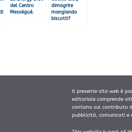
del Centro
dimagrire
di
Mességué.
mangiando
biscotti?
Il presente sito web è pa
editoriale comprende sit
contano sul contributo d
pubblicità, comunicati e
This website is part of t