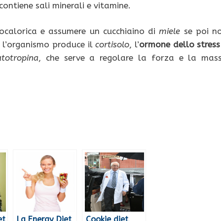
contiene sali minerali e vitamine.
ipocalorica e assumere un cucchiaino di
miele
se poi n
, l’organismo produce il
cortisolo
, l’
ormone dello stress
totropina
, che serve a regolare la forza e la mas
et
La Energy Diet
Cookie diet,