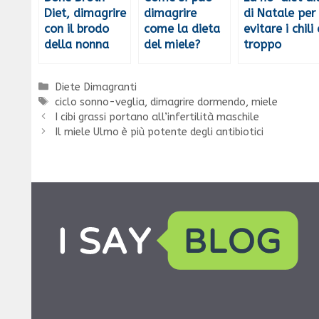
Diet, dimagrire
dimagrire
di Natale per
con il brodo
come la dieta
evitare i chili 
della nonna
del miele?
troppo
Categorie
Diete Dimagranti
Tag
ciclo sonno-veglia
,
dimagrire dormendo
,
miele
I cibi grassi portano all’infertilità maschile
Il miele Ulmo è più potente degli antibiotici