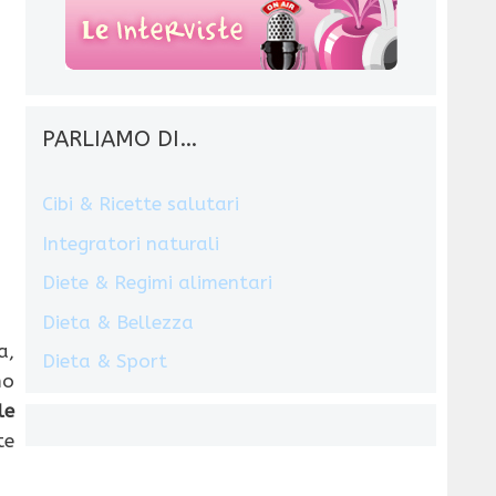
PARLIAMO DI…
Cibi & Ricette salutari
Integratori naturali
Diete & Regimi alimentari
Dieta & Bellezza
a,
Dieta & Sport
mo
le
te