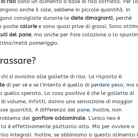
di riso
sono un alimento a base di riso soffiato. Per la
engono anche il sale, sebbene in piccole quantità. In
gono consigliate durante le
diete dimagranti
, perché
o poche
calorie
e sono quasi prive di grassi. Sono ottim
tuti del pane
, ma anche per fare colazione o lo spunti
tina/metà pomeriggio.
grassare?
i si avvicina alle gallette di
riso
. La risposta è:
te
di per sé e se l’intento è quello di
perdere peso
, ma 
o quello sperato. La cosa positiva è che le gallette di
à di volume, infatti, danno una sensazione di maggior
esse quantità. A differenza del
pane
, inoltre, non
 problema del
gonfiore addominale
. L’unico neo è
nato è effettivamente piuttosto alto. Ma per ovviare a
so integrali. Inoltre, se abbiniamo a questo alimento 