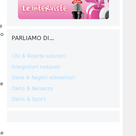
e
no
PARLIAMO DI…
Cibi & Ricette salutari
Integratori naturali
Diete & Regimi alimentari
se
Dieta & Bellezza
Dieta & Sport
le