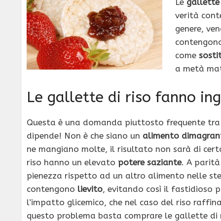
Le
gallette 
verità cont
genere, ven
contengon
come
sosti
a metà mat
Le gallette di riso fanno in
Questa è una domanda piuttosto frequente tra ch
dipende! Non è che siano un
alimento dimagran
ne mangiano molte, il risultato non sarà di cert
riso hanno un elevato
potere saziante
. A parit
pienezza rispetto ad un altro alimento nelle st
contengono
lievito
, evitando così il fastidioso
l’impatto glicemico, che nel caso del riso raffi
questo problema basta comprare le gallette di ri