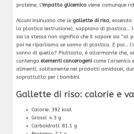
proteine, l’
impatto glicemico
viene comunque ri
Alcuni insinuano che le
gallette di riso
, essendo 
la plastica (estrusione), sappiano di plastica… l
sia la stessa non significa che il sapore sia “al
poi ne riparliamo se sanno di plastica. E poi… l’
sanno di quello? Piuttosto, è allarmante che, s
contenga
elementi cancerogeni
come l’arsenico 
alimenti, solitamente nei prodotti amidacei, du
soprattutto per i bambini.
Gallette di riso: calorie e va
Calorie: 392 kcal
Grassi: 4.3 g
Carboidrati: 81.1 g
Proteine: 7.1 g