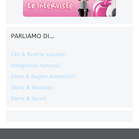
PARLIAMO DI…
Cibi & Ricette salutari
Integratori naturali
Diete & Regimi alimentari
Dieta & Bellezza
Dieta & Sport