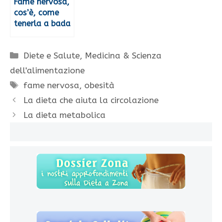
Fame nervosa,
cos’è, come
tenerla a bada
Categorie
Diete e Salute
,
Medicina & Scienza
dell'alimentazione
Tag
fame nervosa
,
obesità
La dieta che aiuta la circolazione
La dieta metabolica