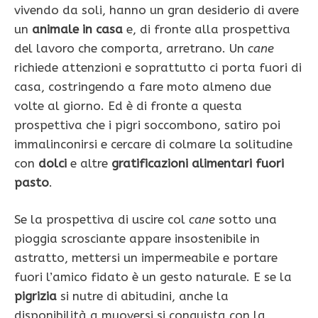
vivendo da soli, hanno un gran desiderio di avere
un
animale in casa
e, di fronte alla prospetti­va
del lavoro che comporta, arretrano. Un
cane
richiede attenzioni e soprattutto ci porta fuori di
casa, costringendo a fare moto almeno due
volte al gior­no. Ed è di fronte a questa
prospettiva che i pigri soccombono, satiro poi
immalinconirsi e cercare di colmare la solitudine
con
dolci
e altre
gratifica­zioni alimentari fuori
pasto
.
Se la prospettiva di uscire col
cane
sotto una
pioggia scrosciante appare insostenibile in
astratto, mettersi un impermeabile e portare
fuori l’amico fidato è un gesto naturale. E se la
pigrizia
si nutre di abitudini, anche la
disponibilità a muoversi si conquista con la