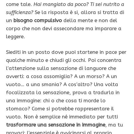
come tale.
Hai mangiato da poco? Ti sei nutrito a
suffi­cienza?
Se la risposta è si, allora si tratta di
un
bisogno compulsivo
della mente e non del
corpo che non devi assecondare ma imparare a
leggere.
Siediti in un posto dove puoi startene in pace per
qualche minuto e chiudi gli occhi. Poi con­centra
l’attenzione sulla sensazione di languore che
avverti: a cosa assomiglia? A un morso? A un
vuoto… a una smania? A cos’altro? Una volta
fo­calizzata la sensazione, prova a tradurla in
una im­magine: chi o che cosa ti morde lo
stomaco? Come si potrebbe rappresentare il
vuoto. Non è semplice né immediato per tutti
trasformare una sensazione in immagine
, ma tu
provaci: l’essenziale è avvicinarsi al proprio