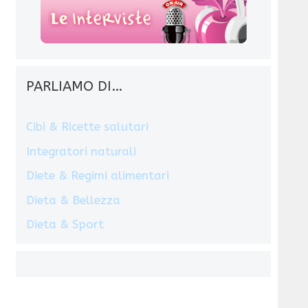
PARLIAMO DI…
Cibi & Ricette salutari
Integratori naturali
Diete & Regimi alimentari
Dieta & Bellezza
Dieta & Sport