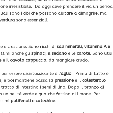
ione irresistibile. Da oggi deve prendere il via un perio
 Quali sono i cibi che possono aiutare a dimagrire, ma
verdura
sono essenziali.
e e crescione. Sono ricchi di
sali minerali, vitamina A e
Ottimi anche gli
spinaci
, il
sedano
e le
carote.
Sono utili
 e il
cavolo cappuccio
, da mangiare crudo.
er essere disintossicante è l’
aglio
. Prima di tutto è
ne, e poi mantiene bassa la
pressione
e il
colesterolo
 tratto di intestino i semi di lino. Dopo il pranzo di
n un bel tè verde e qualche fettina di limone. Per
issimi
polifenoli e catechine
.