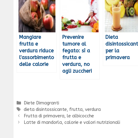
Mangiare
Prevenire
Dieta
frutta e
tumore al
disintossican
verdura riduce
fegato: sì a
per la
l’assorbimento
frutta e
primavera
delle calorie
verdura, no
agli zuccheri
Categorie
Diete Dimagranti
Tag
dieta disintossicante
,
frutta
,
verdura
Frutta di primavera, le albicocche
Latte di mandorla, calorie e valori nutrizionali