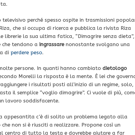
sta.
o televisivo perché spesso ospite in trasmissioni popola
Riza, che si occupa di ricerca e pubblica la rivista Riza
 librerie la sua ultima fatica, “Dimagrire senza dieta”,
ne che tendono a
ingrassare
nonostante svolgano una
ia di
perdere peso
.
 molte persone. In quanti hanno cambiato
dietologo
econdo Morelli la risposta è la mente. È lei che govern
aggiungere i risultati posti all’inizio di un regime, solo,
asta il semplice “voglio dimagrire”. Ci vuole di più, com
un lavoro soddisfacente.
ca appesantita c’è di solito un problema legato alla
 che non si è riusciti a realizzare. Propone così un
l centro di tutto la testa e dovrebbe aiutare a far