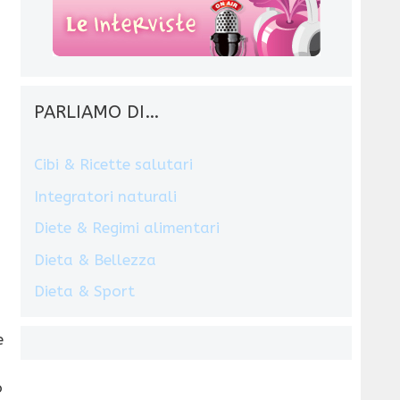
PARLIAMO DI…
Cibi & Ricette salutari
Integratori naturali
Diete & Regimi alimentari
Dieta & Bellezza
Dieta & Sport
e
o