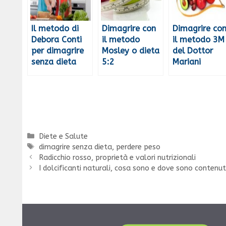
Il metodo di
Dimagrire con
Dimagrire co
Debora Conti
il metodo
il metodo 3M
per dimagrire
Mosley o dieta
del Dottor
senza dieta
5:2
Mariani
Categorie
Diete e Salute
Tag
dimagrire senza dieta
,
perdere peso
Radicchio rosso, proprietà e valori nutrizionali
I dolcificanti naturali, cosa sono e dove sono contenut