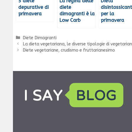
5 diete
La regina delle
Dieta
depurative di
diete
disintossican
primavera
dimagranti è la
per la
Low Carb
primavera
Categorie
Diete Dimagranti
La dieta vegetariana, le diverse tipologie di vegetaria
Diete vegetariane, crudismo e fruttarianesimo