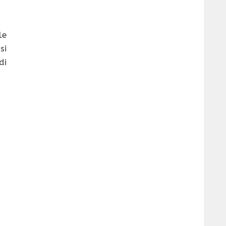
le
si
di