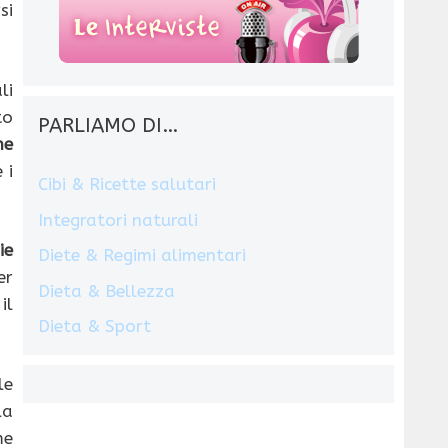
si
li
to
PARLIAMO DI…
ne
 i
Cibi & Ricette salutari
Integratori naturali
ie
Diete & Regimi alimentari
er
Dieta & Bellezza
il
Dieta & Sport
le
la
me