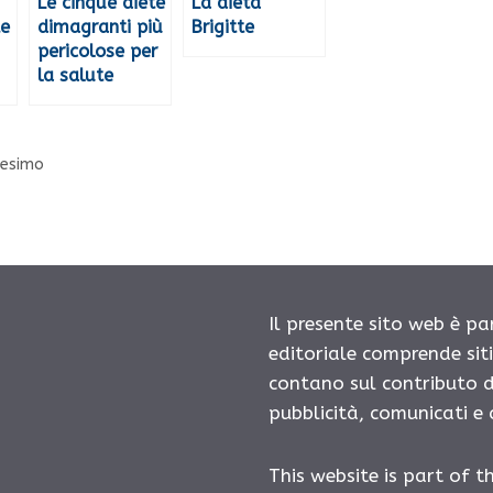
Le cinque diete
La dieta
te
dimagranti più
Brigitte
pericolose per
la salute
nesimo
Il presente sito web è pa
editoriale comprende sit
contano sul contributo d
pubblicità, comunicati e
This website is part of t