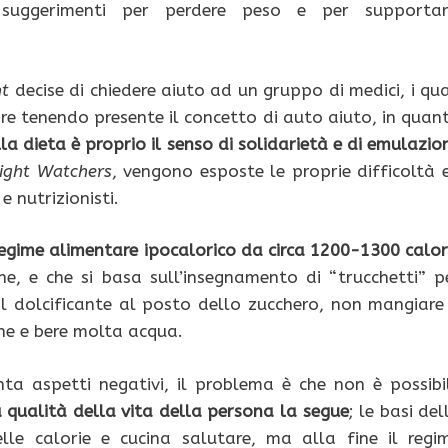
suggerimenti per perdere peso e per supportar
ht
decise di chiedere aiuto ad un gruppo di medici, i qua
re tenendo presente il concetto di auto aiuto, in quan
la dieta è proprio il senso di solidarietà e di emulazio
ight Watchers
, vengono esposte le proprie difficoltà e
e nutrizionisti.
egime alimentare ipocalorico da circa 1200-1300 calor
ne, e che si basa sull’insegnamento di “trucchetti” p
il dolcificante al posto dello zucchero, non mangiare 
rne e bere molta acqua.
ta aspetti negativi, il problema è che non è possibi
a qualità della vita della persona la segue
; le basi del
lle calorie e cucina salutare, ma alla fine il regi