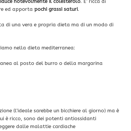
riduce notevolmente il colesterolo
. E’ ricca di
ibre ed apporta
pochi grassi saturi
.
ta di una vera e propria dieta ma di un modo di
oviamo nella dieta mediterranea:
rranea al posto del burro o della margarina
one (l’ideale sarebbe un bicchiere al giorno) ma è
ui è ricco, sono dei potenti antiossidanti
teggere dalle malattie cardiache