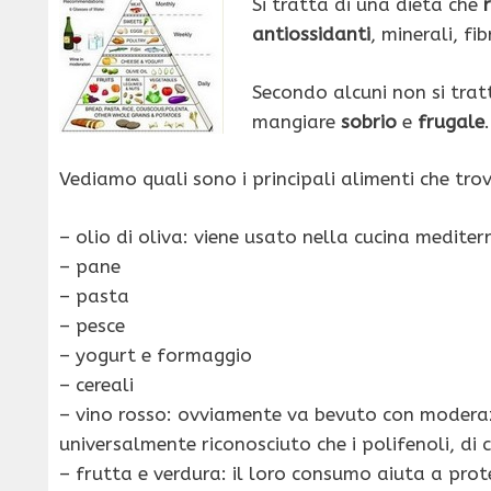
Si tratta di una dieta che
antiossidanti
, minerali, f
Secondo alcuni non si trat
mangiare
sobrio
e
frugale
.
Vediamo quali sono i principali alimenti che tr
– olio di oliva: viene usato nella cucina medite
– pane
– pasta
– pesce
– yogurt e formaggio
– cereali
– vino rosso: ovviamente va bevuto con moderazi
universalmente riconosciuto che i polifenoli, di c
– frutta e verdura: il loro consumo aiuta a pro