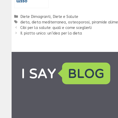
lusso
Categorie
Diete Dimagranti
,
Diete e Salute
Tag
dieta
,
dieta mediterranea
,
osteoporosi
,
piramide alim
Cibi per la salute: quali e come sceglierli
Il piatto unico: un’idea per la dieta