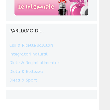
PARLIAMO DI…
Cibi & Ricette salutari
Integratori naturali
Diete & Regimi alimentari
Dieta & Bellezza
Dieta & Sport