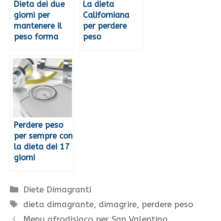
Dieta dei due
La dieta
giorni per
Californiana
mantenere il
per perdere
peso forma
peso
Perdere peso
per sempre con
la dieta dei 17
giorni
Categorie
Diete Dimagranti
Tag
dieta dimagrante
,
dimagrire
,
perdere peso
Menu afrodisiaco per San Valentino