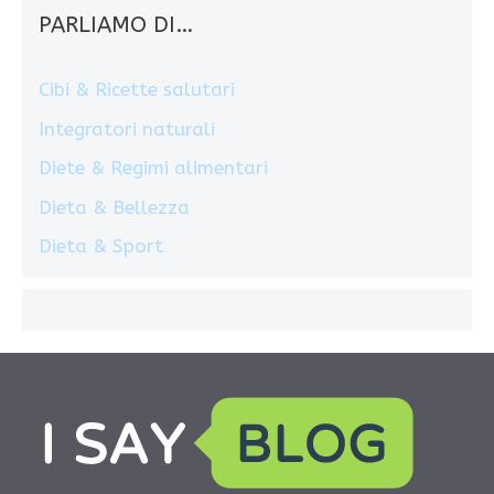
PARLIAMO DI…
Cibi & Ricette salutari
Integratori naturali
Diete & Regimi alimentari
Dieta & Bellezza
Dieta & Sport