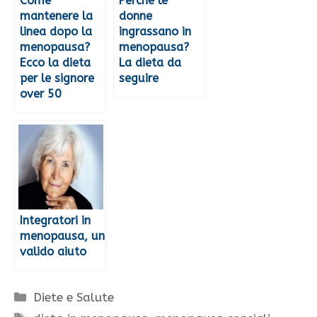
Come
Perchè le
mantenere la
donne
linea dopo la
ingrassano in
menopausa?
menopausa?
Ecco la dieta
La dieta da
per le signore
seguire
over 50
Integratori in
menopausa, un
valido aiuto
Categorie
Diete e Salute
Tag