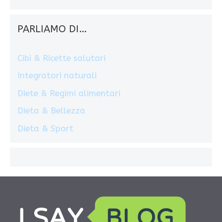
PARLIAMO DI…
Cibi & Ricette salutari
Integratori naturali
Diete & Regimi alimentari
Dieta & Bellezza
Dieta & Sport