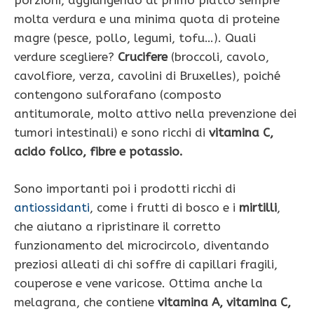
porzioni, aggiungendo al primo piatto sempre
molta verdura e una minima quota di proteine
magre (pesce, pollo, legumi, tofu…). Quali
verdure scegliere?
Crucifere
(broccoli, cavolo,
cavolfiore, verza, cavolini di Bruxelles), poiché
contengono sulforafano (composto
antitumorale, molto attivo nella prevenzione dei
tumori intestinali) e sono ricchi di
vitamina C,
acido folico, fibre e potassio.
Sono importanti poi i prodotti ricchi di
antiossidanti
, come i frutti di bosco e i
mirtilli
,
che aiutano a ripristinare il corretto
funzionamento del microcircolo, diventando
preziosi alleati di chi soffre di capillari fragili,
couperose e vene varicose. Ottima anche la
melagrana, che contiene
vitamina A, vitamina C,