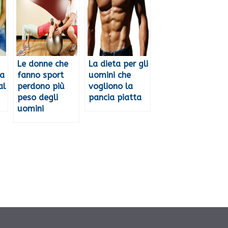
Le donne che
La dieta per gli
da
fanno sport
uomini che
al
perdono più
vogliono la
peso degli
pancia piatta
uomini