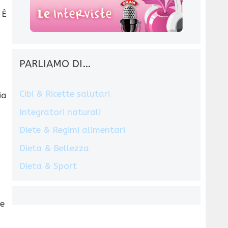
 È
PARLIAMO DI…
Cibi & Ricette salutari
ia
Integratori naturali
Diete & Regimi alimentari
Dieta & Bellezza
Dieta & Sport
re