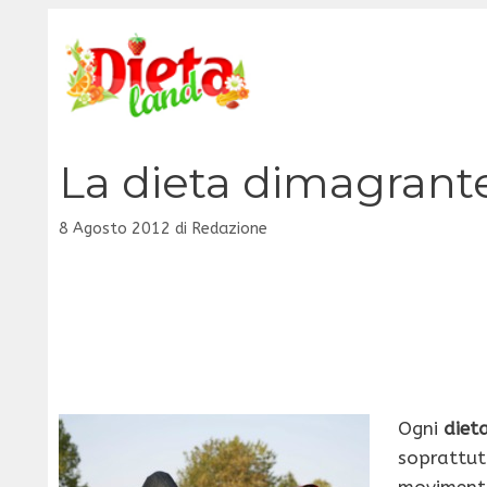
Vai
al
contenuto
La dieta dimagrant
8 Agosto 2012
di
Redazione
Ogni
diet
soprattut
movimento