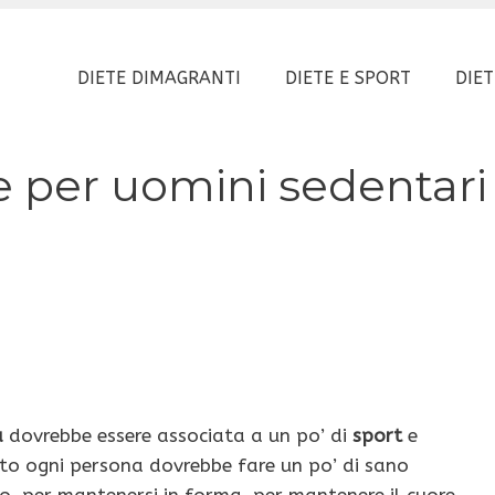
DIETE DIMAGRANTI
DIETE E SPORT
DIET
e per uomini sedentari
a
dovrebbe essere associata a un po’ di
sport
e
to ogni persona dovrebbe fare un po’ di sano
, per mantenersi in forma, per mantenere il cuore