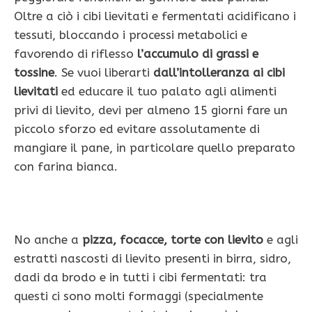
Oltre a ciò i cibi lievitati e fermentati acidificano i
tessuti, bloccando i processi metabolici e
favorendo di riflesso
l’accumulo di grassi e
tossine
. Se vuoi liberarti
dall’intolleranza ai cibi
lievitati
ed educare il tuo palato agli alimenti
privi di lievito, devi per almeno 15 giorni fare un
piccolo sforzo ed evitare assolutamente di
mangiare il pane, in parti­colare quello preparato
con farina bianca.
No an­che a
pizza, focacce, torte con lievito
e agli
estratti nascosti di lievito presenti in birra, sidro,
dadi da brodo e in tutti i cibi fermentati: tra
questi ci sono molti formaggi (specialmente