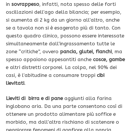
in
sovrappeso
, infatti, nota spesso delle forti
oscillazioni dell’ago della bilancia; per esempio,
si aumenta di 2 kg da un giorno all’altro, anche
se a tavola non si è esagerato più di tanto. Con
questo quadro clinico, pos­sono essere interessate
simultaneamente dall’in­grassamento tutte le
zone “critiche”, ovvero
pan­cia, glutei, fianchi
, ma
spesso appaiono appesan­titi anche
cosce, gambe
e altri distretti corporei. La colpa, nel 90% dei
casi, è l’abitudine a consu­mare troppi
cibi
lievitati
.
Lieviti di birra e di pane
aggiunti alla farina
inglobano aria. Da una parte consentono così di
ottenere un prodotto alimentare più soffice e
morbido, ma dall’altra rischiano di scatenare o
peggiorare fenomeni di gonfiore alla pancia.