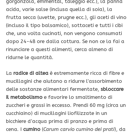
gorgonzola, emmental, taleggio ecc.), la panna
acida, varie salse (inclusa quella di soia), la
frutta secca (uvette, pru­gne ecc.), gli aceti di vino
(incluso il tipo balsami­co), sottaceti e tutti i cibi
che, una volta cucinati, non vengono consumati
dopo 24-48 ore dalla cot­tura. Se non ce la fai a
rinunciare a questi alimenti, cerca almeno di
ridurne le quantità.
La
radice di altea
è estremamente ricca di fibre e
mucillagini che aiutano a ridurre l’assorbimento
delle sostanze alimentari fermentate,
sbloccare
il metabolismo
e favorire lo smaltimento di
zuccheri e grassi in eccesso. Prendi 60 mg (circa un
cucchiaino) di mucillagini liofilizzate in un
bicchiere d’acqua prima di pranzo e prima di
cena. I
cumino
(
Carum carvio cumino dei prati
), da