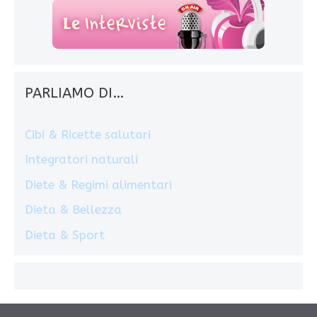
PARLIAMO DI…
Cibi & Ricette salutari
Integratori naturali
Diete & Regimi alimentari
Dieta & Bellezza
Dieta & Sport