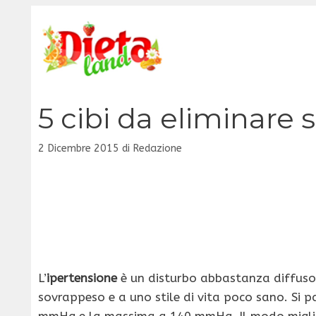
Vai
al
contenuto
5 cibi da eliminare s
2 Dicembre 2015
di
Redazione
L’
ipertensione
è un disturbo abbastanza diffuso
sovrappeso e a uno stile di vita poco sano. Si p
mmHg e la massima a 140 mmHg. Il modo migliore