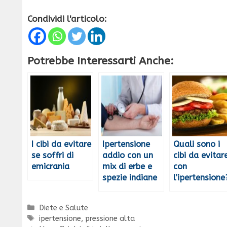
Condividi l'articolo:
Potrebbe Interessarti Anche:
I cibi da evitare
Ipertensione
Quali sono i
se soffri di
addio con un
cibi da evitar
emicrania
mix di erbe e
con
spezie indiane
l’ipertensione
Categorie
Diete e Salute
Tag
ipertensione
,
pressione alta