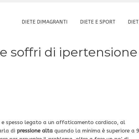
DIETE DIMAGRANTI
DIETE E SPORT
DIET
e soffri di ipertensione
 e spesso legato a un affaticamento cardiaco, al
arla di
pressione alta
quando la minima è superiore a 
 per prevenire il problema, oltre a fare un po’ di