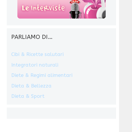
PARLIAMO DI…
Cibi & Ricette salutari
Integratori naturali
Diete & Regimi alimentari
Dieta & Bellezza
Dieta & Sport