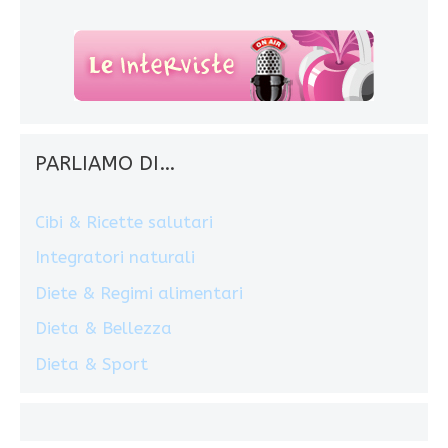
PARLIAMO DI…
Cibi & Ricette salutari
Integratori naturali
Diete & Regimi alimentari
Dieta & Bellezza
Dieta & Sport