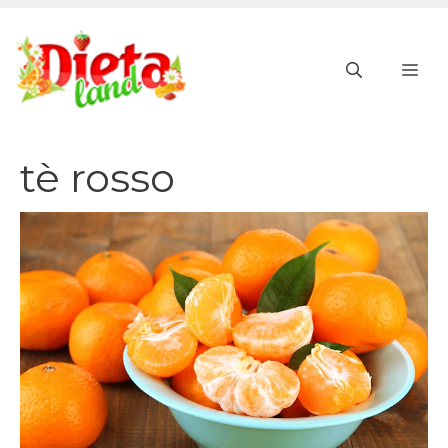
Vai
al
ME
contenuto
tè rosso