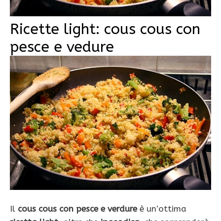
Ricette light: cous cous con
pesce e vedure
Il
cous cous con pesce e verdure
è un’ottima