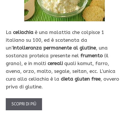
La
celiachia
è una malattia che colpisce 1
italiano su 100, ed è scatenata da
un’
intolleranza
permanente al glutine
, una
sostanza proteica presente nel
frumento
(il
grano), e in molti
cereali
quali kamut, farro,
avena, orzo, malto, segale, seitan, ecc. L’unica
cura alla celiachia è la
dieta gluten free
, ovvero
priva di glutine.
SCOPRI DI PIÙ