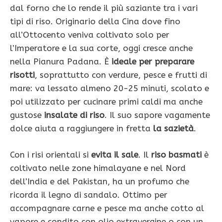
dal forno che lo rende il più saziante tra i vari
tipi di riso. Originario della Cina dove fino
all’Ottocento veniva coltivato solo per
l’Imperatore e la sua corte, oggi cre­sce anche
nella Pianura Padana. È
ideale per preparare
risotti
, soprattutto con verdure, pesce e frutti di
mare: va lessato almeno 20-25 minu­ti, scolato e
poi utilizzato per cucinare primi caldi ma anche
gustose
insalate di riso
. Il suo sapore vagamen­te
dolce aiuta a raggiungere in fretta
la sazietà
.
Con i risi orientali si
evita il sale
. Il
riso basmati
è
coltivato nelle zone himalayane e nel Nord
dell’India e del Pakistan, ha un profumo che
ricorda il legno di sandalo. Ottimo per
accompagnare carne e pesce ma anche cotto al
vapore e condito con olio extravergine o con un