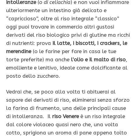
intolleranze
(
o di celiachia
) e non vuoi infiammare
ulteriormente un intestino già delicato e
“capriccioso”, oltre al riso integrale “classico”
oggi puoi trovare in commercio altri gustosi
derivati del riso biologico privi di glutine ma ricchi
di nutrienti: prova
il latte, i biscotti, i crackers, le
merendine
(o le farine per fare in casa le tue
torte preferite) ma anche
l’olio e il malto di riso
,
emolliente e lenitivo, ideale come dolcificante al
posto dello zucchero.
Vedrai che, se poco alla volta ti abituerai al
sapore dei derivati di riso, eliminerai senza sforzo
la farina di frumento, una delle principali cause
di intolleranza. Il
riso Venere
è un riso integrale
dal colore vio­laceo quasi nero che, una volta
cotto, sprigiona un aroma di pane appena tolto