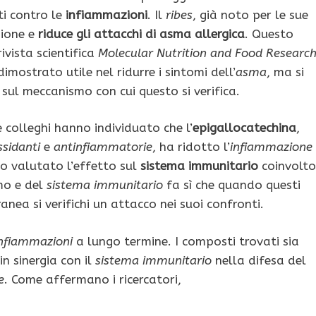
ti contro le
infiammazioni
. Il
ribes
, già noto per le sue
zione e
riduce gli attacchi di asma allergica
. Questo
rivista scientifica
Molecular Nutrition and Food Researc
dimostrato utile nel ridurre i sintomi dell’
asma
, ma si
sul meccanismo con cui questo si verifica.
e colleghi hanno individuato che l’
epigallocatechina
,
ssidanti
e
antinfiammatorie
, ha ridotto l’
infiammazione
o valutato l’effetto sul
sistema immunitario
coinvolto
mo e del
sistema immunitario
fa sì che quando questi
anea si verifichi un attacco nei suoi confronti.
nfiammazioni
a lungo termine. I composti trovati sia
n sinergia con il
sistema immunitario
nella difesa del
e
. Come affermano i ricercatori,