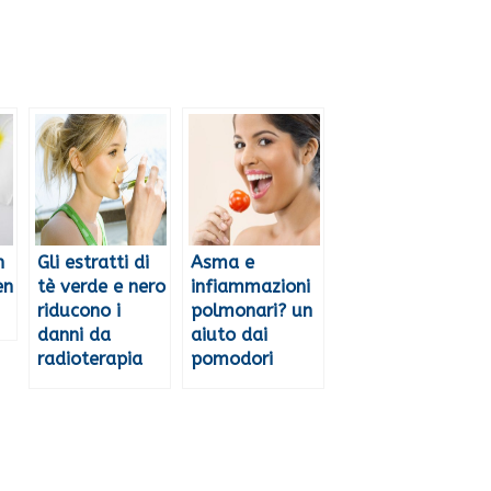
n
Gli estratti di
Asma e
en
tè verde e nero
infiammazioni
riducono i
polmonari? un
danni da
aiuto dai
radioterapia
pomodori