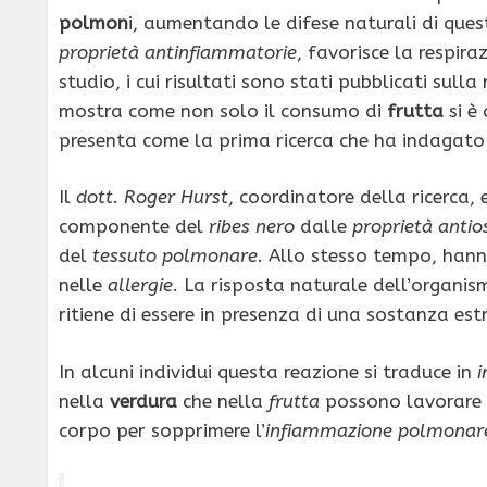
polmon
i, aumentando le difese naturali di ques
proprietà antinfiammatorie
, favorisce la respira
studio, i cui risultati sono stati pubblicati sulla 
mostra come non solo il consumo di
frutta
si è 
presenta come la prima ricerca che ha indagato 
Il
dott. Roger Hurst
, coordinatore della ricerca, 
componente del
ribes nero
dalle
proprietà antio
del
tessuto polmonare
. Allo stesso tempo, hann
nelle
allergie
. La risposta naturale dell’organis
ritiene di essere in presenza di una sostanza estr
In alcuni individui questa reazione si traduce in
i
nella
verdura
che nella
frutta
possono lavorare i
corpo per sopprimere l’
infiammazione
polmonar