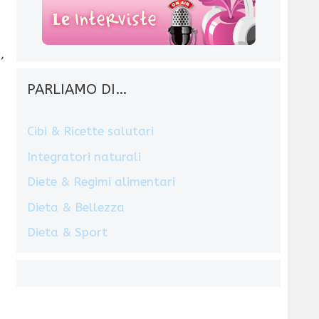
h
,
PARLIAMO DI…
Cibi & Ricette salutari
Integratori naturali
Diete & Regimi alimentari
Dieta & Bellezza
Dieta & Sport