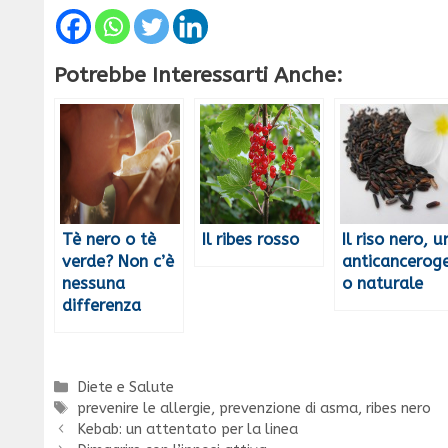
Potrebbe Interessarti Anche:
Tè nero o tè
Il ribes rosso
Il riso nero, u
verde? Non c’è
anticancerog
nessuna
o naturale
differenza
Categorie
Diete e Salute
Tag
prevenire le allergie
,
prevenzione di asma
,
ribes nero
Kebab: un attentato per la linea