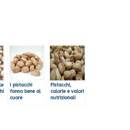
le
I pistacchi
Pistacchi,
hi
fanno bene al
calorie e valori
cuore
nutrizionali