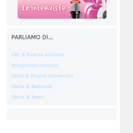
PARLIAMO DI…
Cibi & Ricette salutari
Integratori naturali
Diete & Regimi alimentari
Dieta & Bellezza
Dieta & Sport