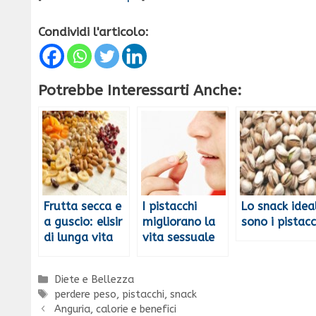
Condividi l'articolo:
Potrebbe Interessarti Anche:
Frutta secca e
I pistacchi
Lo snack idea
a guscio: elisir
migliorano la
sono i pistacc
di lunga vita
vita sessuale
Categorie
Diete e Bellezza
Tag
perdere peso
,
pistacchi
,
snack
Anguria, calorie e benefici