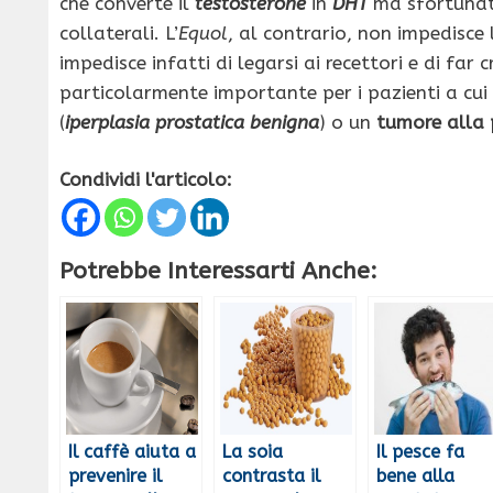
che converte il
testosterone
in
DHT
ma sfortunat
collaterali. L’
Equol
, al contrario, non impedisce
impedisce infatti di legarsi ai recettori e di far 
particolarmente importante per i pazienti a cu
(
iperplasia prostatica benigna
) o un
tumore alla
Condividi l'articolo:
Potrebbe Interessarti Anche:
Il caffè aiuta a
La soia
Il pesce fa
prevenire il
contrasta il
bene alla