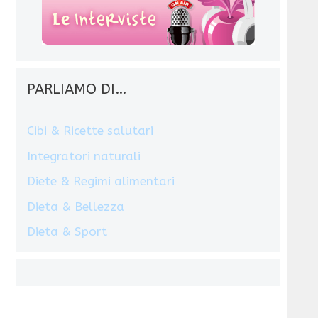
PARLIAMO DI…
Cibi & Ricette salutari
Integratori naturali
Diete & Regimi alimentari
Dieta & Bellezza
Dieta & Sport