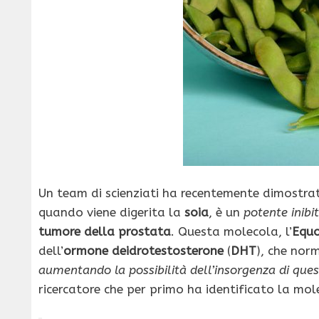
Un team di scienziati ha recentemente dimostra
quando viene digerita la
soia
, è un
potente inibi
tumore della
prostata
. Questa molecola, l’
Equo
dell’
ormone deidrotestosterone
(
DHT
), che nor
aumentando la possibilità dell’insorgenza
di ques
ricercatore che per primo ha identificato la mol