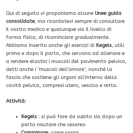
Qui di se­guito vi proponiamo alcune
linee guida
consolidate
, ma ricordatevi sempre di consultare
il vostro medico e qualunque sia il livello di
forma fisica, di
ricominciare gradualmente
.
Abbiamo inserito anche gli esercizi di
Kegels
, utili
prima e dopo il parto, che servono ad al­lenare e
a rendere elastici i muscoli del pavimento pel­vico,
detti anche i
‘muscoli dell’amore’
, nonché la
fascia che sostiene gli organi all’interno della
cavità pelvica, compresi utero, vescica e retto.
Attività:
Kegels
: si può fare da subito sia dopo un
parto nautare che cesareo
Camminare
: come sopra