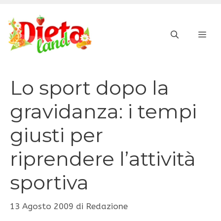
Vai
al
ME
contenuto
Lo sport dopo la
gravidanza: i tempi
giusti per
riprendere l’attività
sportiva
13 Agosto 2009
di
Redazione