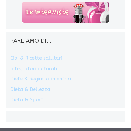
PARLIAMO DI…
Cibi & Ricette salutari
Integratori naturali
Diete & Regimi alimentari
Dieta & Bellezza
Dieta & Sport