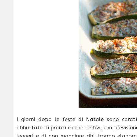
I giorni dopo le feste di Natale sono carat
abbuffate di pranzi e cene festivi, e in previsi
leggeri e di non mangiare cibi troppo elabora