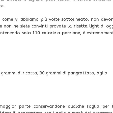
te.
he, come vi abbiamo più volte sottolineato, non devo
 Se non ne siete convinti provate la
ricetta light
di ogg
contenendo
solo 110 calorie a porzione
, è estremamen
 grammi di ricotta, 30 grammi di pangrattato, aglio
 maggior parte conservandone qualche foglia per 
aldate il
pangrattato
con l’aglio e metà del
prezzemo