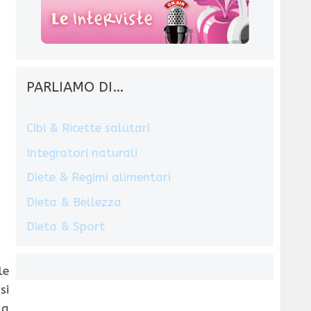
PARLIAMO DI…
Cibi & Ricette salutari
Integratori naturali
Diete & Regimi alimentari
Dieta & Bellezza
Dieta & Sport
le
si
 a