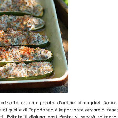
terizzate da una parola d’ordine:
dimagrire
! Dopo 
one di quelle di Capodanno è importante cercare di tener
ti.
Evitate il digiuno post-festa
: vi servirà soltanto