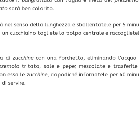
ato
sarà ben colorito.
tà nel senso della lunghezza e sbollentatele per 5 minu
n un cucchiaino togliete la polpa centrale e raccogliete
pa di
zucchine
con una forchetta, eliminando l’acqua 
zzemolo
tritato, sale e pepe; mescolate e trasferite 
con essa le
zucchine
, dopodiché infornatele per 40 minu
di servire.