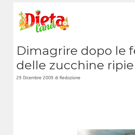
Vai
al
contenuto
Dimagrire dopo le fes
delle zucchine ripi
29 Dicembre 2009
di
Redazione