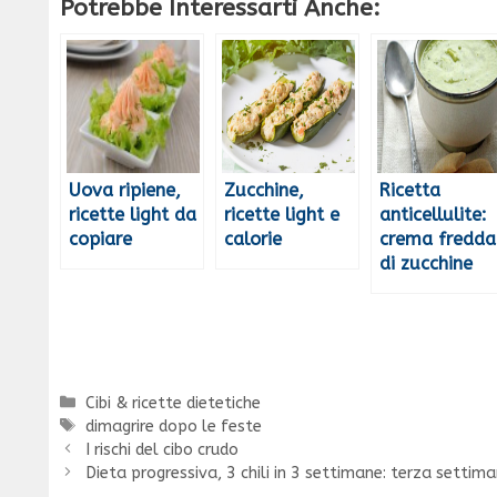
Potrebbe Interessarti Anche:
Uova ripiene,
Zucchine,
Ricetta
ricette light da
ricette light e
anticellulite:
copiare
calorie
crema fredda
di zucchine
Categorie
Cibi & ricette dietetiche
Tag
dimagrire dopo le feste
I rischi del cibo crudo
Dieta progressiva, 3 chili in 3 settimane: terza settim