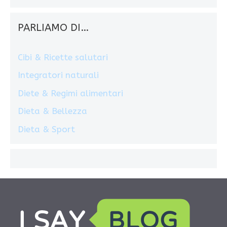
PARLIAMO DI…
Cibi & Ricette salutari
Integratori naturali
Diete & Regimi alimentari
Dieta & Bellezza
Dieta & Sport