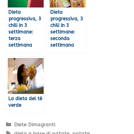
Dieta
Dieta
progressiva, 3
progressiva, 3
chili in 3
chili in 3
settimane:
settimane:
terza
seconda
settimana
settimana
La dieta del tè
verde
Categorie
Diete Dimagranti
Tag
dieta a base di patate
,
patate